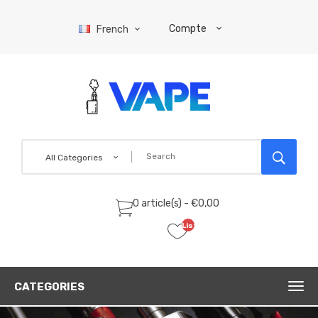
Compte
French
All Categories
0 article(s) - €0,00
Liste
de
souhaits
(0)
CATEGORIES