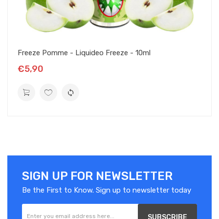
Afin de préserver votre e-liquide et ses saveurs, il est conseillé
de le conserver à l'abri de la lumière, dans un lieu sec à
température ambiante (+/- 20°C).
Freeze Pomme - Liquideo Freeze - 10ml
E-liquide pour cigarette électronique
Recharges d'eliquide étiquetées selon les dispositions de l'article
€5,90
48 du règlement n°1272/2008
Attention : respecter les précautions d'emploi
De 2,5 à 16,6 mg/ml : H302. Nocif en cas d'ingestion (catégorie
4)
Si vous ne fumiez pas, ne vapotez pas.
SIGN UP FOR NEWSLETTER
Be the First to Know. Sign up to newsletter today
SUBSCRIBE