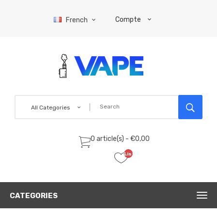
Compte
French
All Categories
0 article(s) - €0,00
Liste
de
souhaits
(0)
CATEGORIES