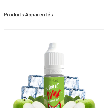
COMMENT CHOISIR LE TAUX DE NICOTINE DU E-
LIQUIDE FREEZE MIRABELLE DE LIQUIDEO ?
Produits Apparentés
Cet e-liquide est conditionné en fiole de 10 ml avec un dosage en
nicotine de 0, 3, 6 et 10 mg/ml.
Votre dépendance à la nicotine détermine le dosage à
utiliser pour une vape adaptée à vos besoins :
0 mg : si vous ne fumez qu'occasionnellement
3 mg : très faible dépendance - moins de 5 cigarettes par jour
6 mg : faible dépendance - 5 à 10 cigarettes par jour
10 mg : forte dépendance - 10 à 20 cigarettes par jour
Plus le taux de nicotine est élevé, le plus hit est important. Le
hit est la sensation de grattement dans la gorge lorsque l’on
aspire la vapeur produite par l’e-cigarette.
COMMENT CONSERVER MON ELIQUIDE LIQUIDEO
?