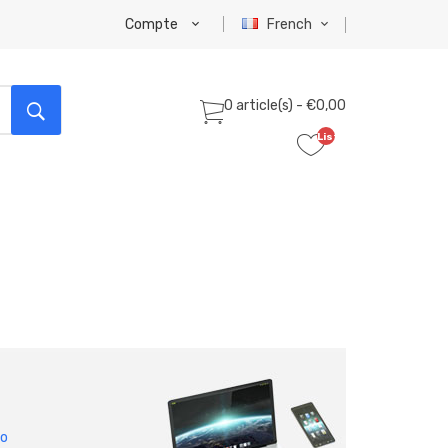
Compte
French
0 article(s) - €0,00
Liste
de
souhaits
(0)
po