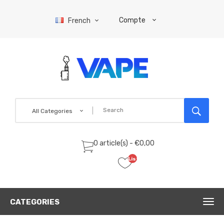
Compte
French
All Categories
0 article(s) - €0,00
Liste
de
souhaits
(0)
CATEGORIES