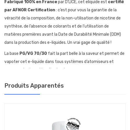
Fabriqué 100% en France
par D'LICE, cet eliquide est
certifié
par AFNOR Certification
: c’est pour vous la garantie de la
véracité de la composition, de la non-utilisation de nicotine de
synthèse, de l’absence de colorants et de l’utilisation de
matières premières avant la Date de Durabilité Minimale (DDM)
dans la production des e-liquides. Un vrai gage de qualité !
La base
PG/VG 70/30
fait la part belle à la saveur et permet de
vapoter cet e-liquide dans tous systèmes d’atomiseurs et
marques de cigarettes électroniques.
COMMENT CHOISIR LE TAUX DE NICOTINE DU
ELIQUIDE EAT ME D'LICE ?
Produits Apparentés
Le e-liquide Eat Me DLICE est vendu en flacons de 10 ml, avec un
dosage en nicotine de 0, 3, 6, 12 ou 18 mg/ml.
Votre dépendance à la nicotine détermine le dosage à utiliser
pour une vape adaptée à vos besoins :