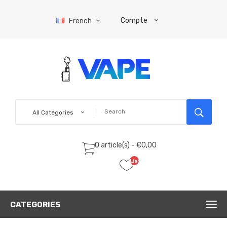
Compte
French
All Categories
0 article(s) - €0,00
Liste
de
souhaits
(0)
CATEGORIES