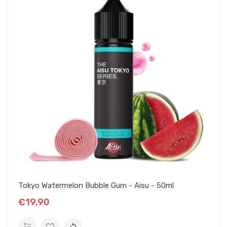
y verser le(s) booster(s).
Refermez le flacon et mélangez bien afin que les
molécules se répartissent de façon homogène.
Vous pouvez ensuite vapoter votre liquide ou attendre quelques
jours pour que les arômes se développent davantage.
CE DONT VOUS AVEZ BESOIN POUR CE SHAKE &
VAPE DE 50 ML :
Votre flacon d'e-liquide boosté
1 booster de nicotine pour vapoter à 3.33 mg/ml
2 boosters de nicotine pour vapoter à 5.71 mg/ml
10 ml de base neutre PG/VG 50/50 pour vapoter sans nicotine.
Tokyo Watermelon Bubble Gum - Aisu - 50ml
€19,90