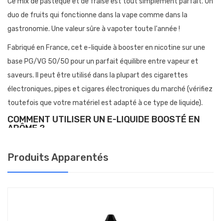
Ce mix de pastèque et de fraise est tout simplement parfait. Un
duo de fruits qui fonctionne dans la vape comme dans la
gastronomie. Une valeur sûre à vapoter toute l'année !
Fabriqué en France, cet e-liquide à booster en nicotine sur une
base PG/VG 50/50 pour un parfait équilibre entre vapeur et
saveurs. Il peut être utilisé dans la plupart des cigarettes
électroniques, pipes et cigares électroniques du marché (vérifiez
toutefois que votre matériel est adapté à ce type de liquide).
COMMENT UTILISER UN E-LIQUIDE BOOSTÉ EN
ARÔME ?
Les e-liquides boostés en arômes ne doivent pas être vapotés
Produits Apparentés
directement.
Il faut ajouter dans le flacon de la nicotine ou de la base neutre
avant de les utiliser :
Il vous suffit d'ouvrir la fiole et de retirer le bec verseur pour