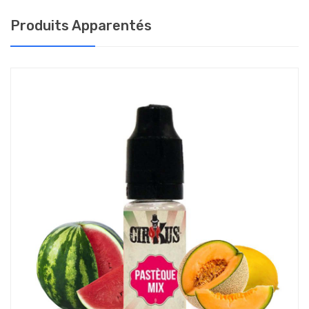
COMMENT CHOISIR LE TAUX DE NICOTINE DU E-
LIQUIDE CAFFÈ LATTE ?
Produits Apparentés
Le e-liquide Caffè Latte Cirkus est proposé en flacon de 10 ml,
avec un dosage en nicotine de 0, 3, 6 ou 12 mg/ml.
Votre dépendance à la nicotine détermine le dosage à utiliser
pour une vape adaptée à vos besoins :
0 mg : si vous ne fumez qu'occasionnellement
3 mg : très faible dépendance - moins de 5 cigarettes par jour
6 mg : faible dépendance - 5 à 10 cigarettes par jour
12 mg : forte dépendance - 10 à 20 cigarettes par jour
Plus le taux de nicotine est élevé, le plus hit est important. Le hit
est la sensation de grattement dans la gorge lorsque l’on aspire
la vapeur produite par l’e-cigarette.
COMMENT CONSERVER MON ELIQUIDE CIRKUS ?
Afin de préserver votre e-liquide et ses saveurs, il est conseillé