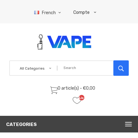
Compte
French
All Categories
0 article(s) - €0,00
Liste
de
souhaits
(0)
CATEGORIES