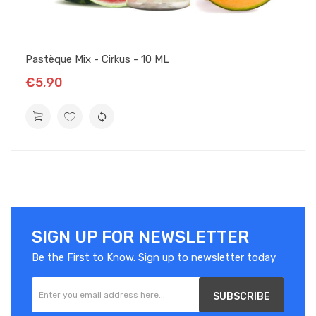
de le conserver à l'abri de la lumière, dans un lieu sec à
température ambiante (+/- 20°C).
E-liquide pour cigarette électronique
Pastèque Mix - Cirkus - 10 ML
Recharges d'eliquide étiquetées selon les dispositions de l'article
€5,90
48 du règlement n°1272/2008
Attention : respecter les précautions d'emploi
De 2,5 à 16,6 mg/ml : H302. Nocif en cas d'ingestion (catégorie
4)
Si vous ne fumiez pas, ne vapotez pas.
SIGN UP FOR NEWSLETTER
Be the First to Know. Sign up to newsletter today
SUBSCRIBE