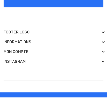
FOOTER LOGO
INFORMATIONS
MON COMPTE
INSTAGRAM
Développé Par
venteecigarette
venteecigarette © 2026